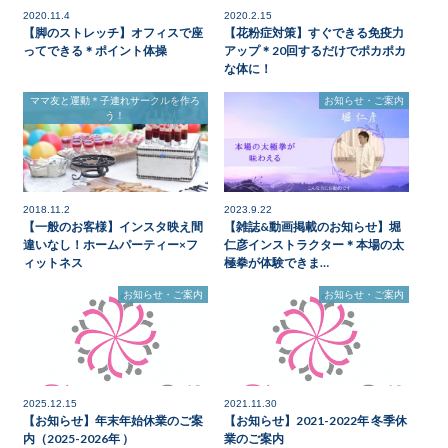
2020.11.4
2020.2.15
【脚のストレッチ】オフィスで座
【花粉症対策】すぐできる免疫力
ってできる＊ポイント体操
アップ＊20回するだけでポカポカ
な体に！
ママ友と運動＊子連れサークルを作ろ
お知らせ・ご案内
う！
2018.11.2
2023.9.22
【一般のお客様】インスタ映え間
【雑誌&動画掲載のお知らせ】堀
違いなし！ホームパーティー×フ
仁彦インストラクター＊本場の太
ィットネス
極拳が体験できま…
お知らせ・ご案内
お知らせ・ご案内
2025.12.15
2021.11.30
【お知らせ】年末年始休業のご案
【お知らせ】2021-2022年 冬季休
内（2025-2026年 ）
業のご案内