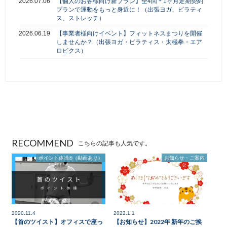
2026.07.06
【個人のお客様向け新プラン】全4回＊1ヶ月定期契約
プランで運動をもっと身近に！（出張ヨガ、ピラティ
ス、ストレッチ）
2026.06.19
【事業者様向けイベント】フィットネスまつりを開催
しませんか？（出張ヨガ・ピラティス・太極拳・エア
ロビクス）
RECOMMEND
こちらの記事も人気です。
ポイント体操®（動画あり）
お知らせ・ご案内
2020.11.4
2022.1.1
【首のツイスト】オフィスで座っ
【お知らせ】2022年 新年のご挨