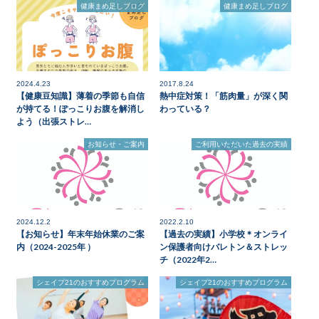
健康まめ足しブログ
健康まめ足しブログ
2024.4.23
2017.8.24
【健康豆知識】薄着の季節も自信
熱中症対策！「筋肉量」が深く関
が持てる！ぽっこりお腹を解消し
わっている？
よう（出張ストレ…
お知らせ・ご案内
ご利用いただいた過去の実績
2024.12.2
2022.2.10
【お知らせ】年末年始休業のご案
【過去の実績】小学校＊オンライ
内（2024-2025年 ）
ン保護者向けバレトン＆ストレッ
チ（2022年2…
シェイプ21のおすすめプログラム
シェイプ21のおすすめプログラム