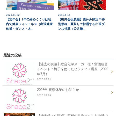
2021.11.22
2019.6.14
【忘年会】1年の締めくくりは社
【町内会役員様】夏休み限定＊特
内で健康フィットネス（出張健康
別価格！夏祭りで披露する出張ダ
体操・ダンス・太…
ンス指導（公共施…
最近の投稿
【過去の実績】総合化学メーカー様＊労働組合
イベント＊椅子を使ったピラティス講座（2026
年7月）
2026.07.31
2026年 夏季休業のお知らせ
2026.07.28
【神主様・住職様】究極のリラックスと地域の