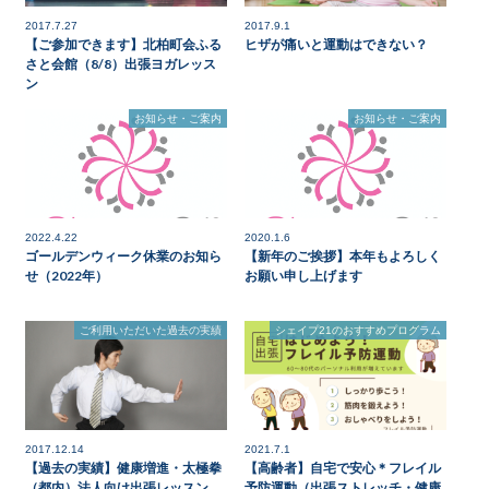
2017.7.27
2017.9.1
【ご参加できます】北柏町会ふる
ヒザが痛いと運動はできない？
さと会館（8/8）出張ヨガレッス
ン
お知らせ・ご案内
お知らせ・ご案内
2022.4.22
2020.1.6
ゴールデンウィーク休業のお知ら
【新年のご挨拶】本年もよろしく
せ（2022年）
お願い申し上げます
ご利用いただいた過去の実績
シェイプ21のおすすめプログラム
2017.12.14
2021.7.1
【過去の実績】健康増進・太極拳
【高齢者】自宅で安心＊フレイル
（都内）法人向け出張レッスン
予防運動（出張ストレッチ・健康