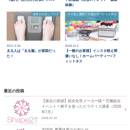
体操）
健康まめ足しブログ
ママ友と運動＊子連れサークルを作ろ
う！
2017.3.20
2018.11.2
太る人は「太る脳」が原因だっ
【一般のお客様】インスタ映え間
た！
違いなし！ホームパーティー×フ
ィットネス
最近の投稿
【過去の実績】総合化学メーカー様＊労働組合
イベント＊椅子を使ったピラティス講座（2026
年7月）
2026.07.31
2026年 夏季休業のお知らせ