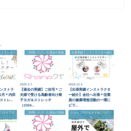
。
ストラクター
ご利用いただいた過去の実績
出張実績インストラクター紹介
2025.2.7
2024.12.3
ンストラ
【過去の実績】ご自宅＊ご
【出張実績インストラクタ
12月＊内田
夫婦で受ける高齢者向け椅
ー紹介】会社へ出張＊従業
ストレ…
子ヨガ＆ストレッチ
員の健康増進活動の一環に
（2024…
ピラ…
インストラク
ご利用いただいた過去の実績
シェイプ21のおすすめプログラ
ム