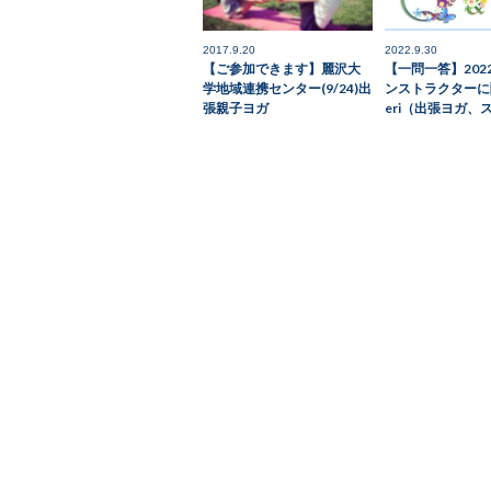
2017.9.20
2022.9.30
【ご参加できます】麗沢大
【一問一答】202
学地域連携センター(9/24)出
ンストラクターに
張親子ヨガ
eri（出張ヨガ、