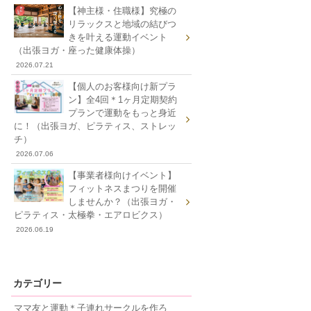
【神主様・住職様】究極の
リラックスと地域の結びつ
きを叶える運動イベント
（出張ヨガ・座った健康体操）
2026.07.21
【個人のお客様向け新プラ
ン】全4回＊1ヶ月定期契約
プランで運動をもっと身近
に！（出張ヨガ、ピラティス、ストレッ
チ）
2026.07.06
【事業者様向けイベント】
フィットネスまつりを開催
しませんか？（出張ヨガ・
ピラティス・太極拳・エアロビクス）
2026.06.19
カテゴリー
ママ友と運動＊子連れサークルを作ろ