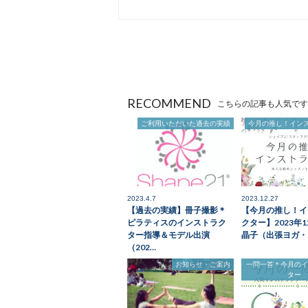
RECOMMEND
こちらの記事も人気です
ご利用いただいた過去の実績
今月の推し！イン
2023.4.7
2023.12.27
【過去の実績】冊子撮影＊
【今月の推し！イ
ピラティスのインストラク
クター】2023年
ター指導＆モデル出演
晶子（出張ヨガ・
（202…
お知らせ・ご案内
一問一答＊今月の
ター