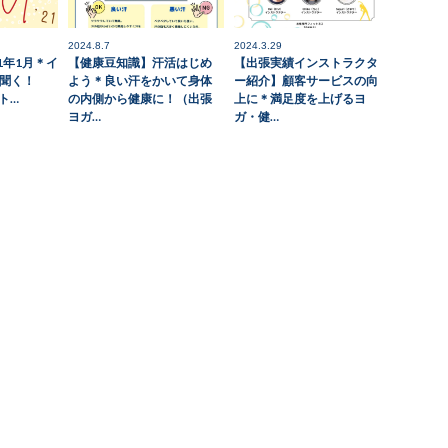
2024.8.7
2024.3.29
1年1月＊イ
【健康豆知識】汗活はじめ
【出張実績インストラクタ
聞く！
よう＊良い汗をかいて身体
ー紹介】顧客サービスの向
レト…
の内側から健康に！（出張
上に＊満足度を上げるヨ
ヨガ…
ガ・健…