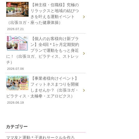
【神主様・住職様】究極の
リラックスと地域の結びつ
きを叶える運動イベント
（出張ヨガ・座った健康体操）
2026.07.21
【個人のお客様向け新プラ
ン】全4回＊1ヶ月定期契約
プランで運動をもっと身近
に！（出張ヨガ、ピラティス、ストレッ
チ）
2026.07.06
【事業者様向けイベント】
フィットネスまつりを開催
しませんか？（出張ヨガ・
ピラティス・太極拳・エアロビクス）
2026.06.19
カテゴリー
ママ友と運動＊子連れサークルを作ろ