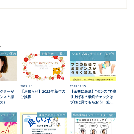
。
らせ・ご案内
お知らせ・ご案内
シェイプ21のおすすめプログラ
ム
2022.1.1
2019.11.15
クターが
【お知らせ】2022年 新年の
【余興に最適】"ダンス"で盛
ンス＊振
ご挨拶
り上げる＊最終チェックは
ス）
プロに見てもらおう!（出…
インストラク
健康まめ足しブログ
出張実績インストラクター紹介