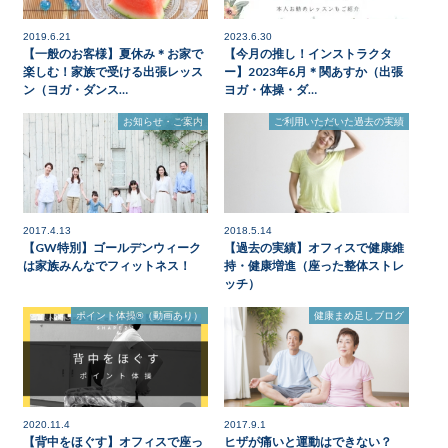
2019.6.21
2023.6.30
【一般のお客様】夏休み＊お家で
【今月の推し！インストラクタ
楽しむ！家族で受ける出張レッス
ー】2023年6月＊関あすか（出張
ン（ヨガ・ダンス…
ヨガ・体操・ダ…
お知らせ・ご案内
ご利用いただいた過去の実績
2017.4.13
2018.5.14
【GW特別】ゴールデンウィーク
【過去の実績】オフィスで健康維
は家族みんなでフィットネス！
持・健康増進（座った整体ストレ
ッチ）
ポイント体操®（動画あり）
健康まめ足しブログ
2020.11.4
2017.9.1
【背中をほぐす】オフィスで座っ
ヒザが痛いと運動はできない？