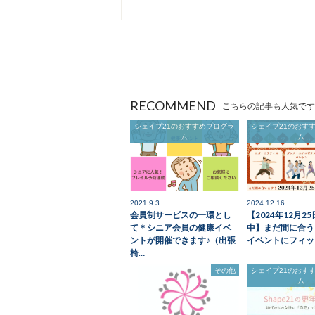
RECOMMEND
こちらの記事も人気です
シェイプ21のおすすめプログラ
シェイプ21のおす
ム
ム
2021.9.3
2024.12.16
会員制サービスの一環とし
【2024年12月2
て＊シニア会員の健康イベ
中】まだ間に合う
ントが開催できます♪（出張
イベントにフィッ
椅…
その他
シェイプ21のおす
ム