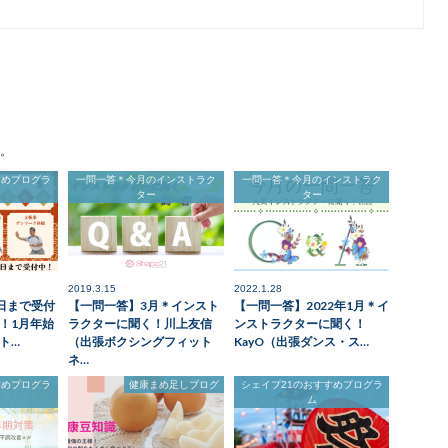
。
すめプログラ
一問一答＊今月のインストラク
一問一答＊今月のインストラク
ター
ター
2019.3.15
2022.1.28
5日まで受付
【一問一答】3月＊インスト
【一問一答】2022年1月＊イ
！1月年始
ラクターに聞く！川上友信
ンストラクターに聞く！
ト…
（出張ボクシングフィット
KayO（出張ダンス・ス…
ネ…
すめプログラ
健康まめ足しブログ
シェイプ21のおすすめプログラ
ム