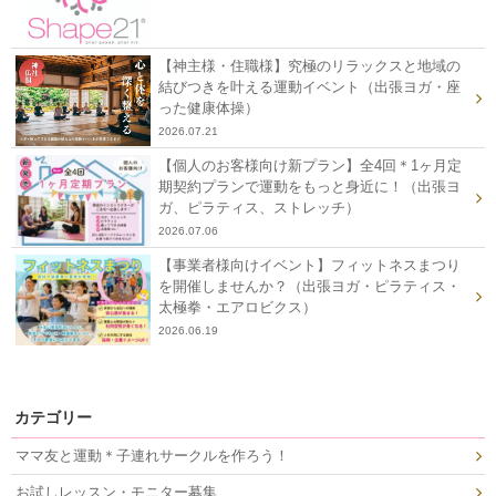
【神主様・住職様】究極のリラックスと地域の
結びつきを叶える運動イベント（出張ヨガ・座
った健康体操）
2026.07.21
【個人のお客様向け新プラン】全4回＊1ヶ月定
期契約プランで運動をもっと身近に！（出張ヨ
ガ、ピラティス、ストレッチ）
2026.07.06
【事業者様向けイベント】フィットネスまつり
を開催しませんか？（出張ヨガ・ピラティス・
太極拳・エアロビクス）
2026.06.19
カテゴリー
ママ友と運動＊子連れサークルを作ろう！
お試しレッスン・モニター募集