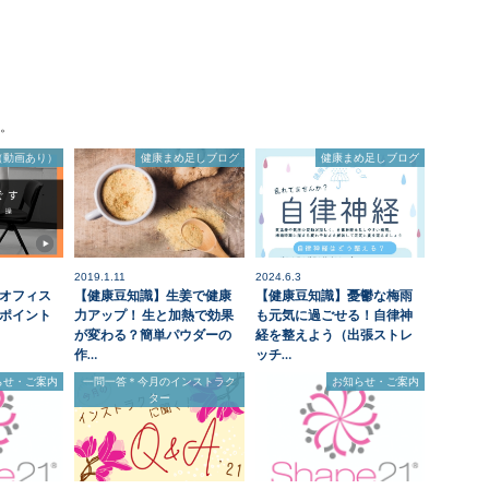
。
（動画あり）
健康まめ足しブログ
健康まめ足しブログ
2019.1.11
2024.6.3
オフィス
【健康豆知識】生姜で健康
【健康豆知識】憂鬱な梅雨
ポイント
力アップ！ 生と加熱で効果
も元気に過ごせる！自律神
が変わる？簡単パウダーの
経を整えよう（出張ストレ
作…
ッチ…
らせ・ご案内
一問一答＊今月のインストラク
お知らせ・ご案内
ター