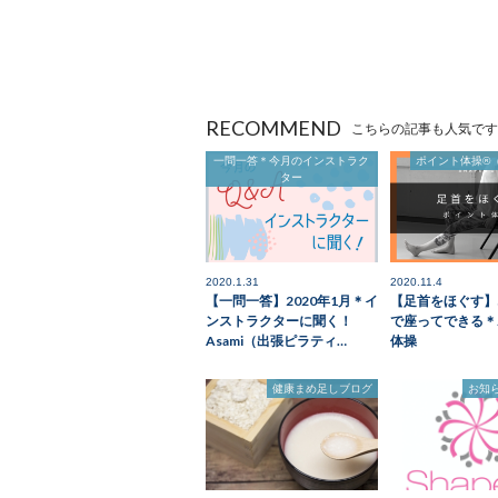
RECOMMEND
こちらの記事も人気です
一問一答＊今月のインストラク
ポイント体操®
ター
2020.1.31
2020.11.4
【一問一答】2020年1月＊イ
【足首をほぐす】
ンストラクターに聞く！
で座ってできる＊
Asami（出張ピラティ…
体操
健康まめ足しブログ
お知