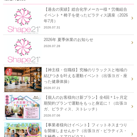
【過去の実績】総合化学メーカー様＊労働組合
イベント＊椅子を使ったピラティス講座（2026
年7月）
2026.07.31
2026年 夏季休業のお知らせ
2026.07.28
【神主様・住職様】究極のリラックスと地域の
結びつきを叶える運動イベント（出張ヨガ・座
った健康体操）
2026.07.21
【個人のお客様向け新プラン】全4回＊1ヶ月定
期契約プランで運動をもっと身近に！（出張ヨ
ガ、ピラティス、ストレッチ）
2026.07.06
【事業者様向けイベント】フィットネスまつり
を開催しませんか？（出張ヨガ・ピラティス・
太極拳・エアロビクス）