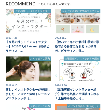
RECOMMEND
こちらの記事も人気です。
今月の推し！インストラクター
シェイプ21のおすすめプログラム
2023.7.28
2022.11.2
【今月の推し！インストラクタ
【秋バテ・冬バテ解消】季節に順
ー】2023年7月＊Asami（出張ピ
応できる身体になれる（出張ヨ
ラティス・…
ガ、ピラティス、健…
お知らせ・ご案内
出張実績インストラクター紹介
2018.6.15
2024.9.30
新しいインストラクターが登録し
【出張実績インストラクター紹
ました！アロマ＊体幹トレーニン
介】誰でも気軽に生涯続けられる
グ＊ストレッチ（…
＊太極拳を始めよう…
お知らせ・ご案内
ポイント体操®（動画あり）