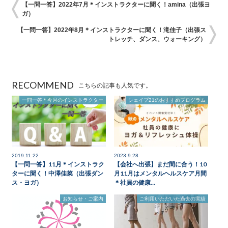
【一問一答】2022年7月＊インストラクターに聞く！amina（出張ヨ
ガ）
【一問一答】2022年8月＊インストラクターに聞く！滝佳子（出張ス
トレッチ、ダンス、ウォーキング）
RECOMMEND
こちらの記事も人気です。
一問一答＊今月のインストラクター
シェイプ21のおすすめプログラム
2019.11.22
2023.9.28
【一問一答】11月＊インストラク
【会社へ出張】まだ間に合う！10
ターに聞く！中澤佳菜（出張ダン
月11月はメンタルヘルスケア月間
ス・ヨガ）
＊社員の健康…
お知らせ・ご案内
ご利用いただいた過去の実績