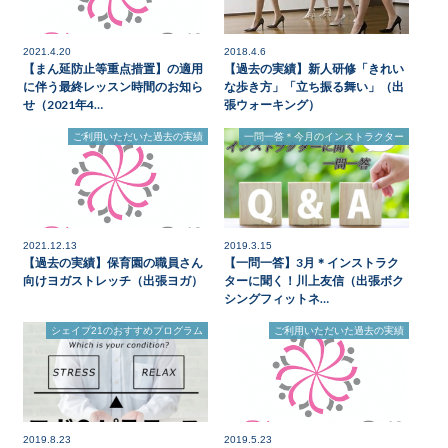
2021.4.20
2018.4.6
【まん延防止等重点措置】の適用
【過去の実績】新人研修「きれい
に伴う最終レッスン時間のお知ら
な歩き方」「立ち振る舞い」（出
せ（2021年4…
張ウォーキング）
ご利用いただいた過去の実績
一問一答＊今月のインストラクター
2021.12.13
2019.3.15
【過去の実績】保育園の職員さん
【一問一答】3月＊インストラク
向けヨガストレッチ（出張ヨガ）
ターに聞く！川上友信（出張ボク
シングフィットネ…
シェイプ21のおすすめプログラム
ご利用いただいた過去の実績
2019.8.23
2019.5.23