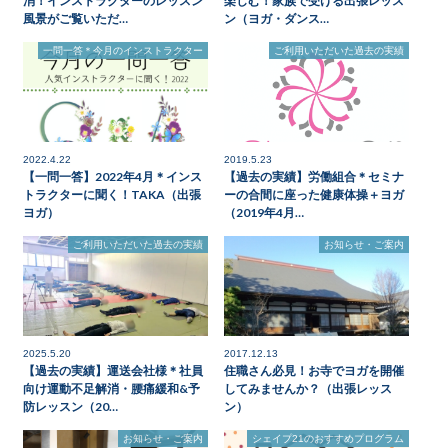
消！インストラクターのレッスン
楽しむ！家族で受ける出張レッス
風景がご覧いただ…
ン（ヨガ・ダンス…
一問一答＊今月のインストラクター
ご利用いただいた過去の実績
2022.4.22
2019.5.23
【一問一答】2022年4月＊インス
【過去の実績】労働組合＊セミナ
トラクターに聞く！TAKA（出張
ーの合間に座った健康体操＋ヨガ
ヨガ）
（2019年4月…
ご利用いただいた過去の実績
お知らせ・ご案内
2025.5.20
2017.12.13
【過去の実績】運送会社様＊社員
住職さん必見！お寺でヨガを開催
向け運動不足解消・腰痛緩和&予
してみませんか？（出張レッス
防レッスン（20…
ン）
お知らせ・ご案内
シェイプ21のおすすめプログラム