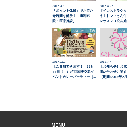
2017.3.8
2017.4.27
「ポイント体操」でお待た
【インストラクタ
せ時間を解決！（歯科医
う！】ママさん午
院・医療施設）
レッスン（公共施
お知らせ・ご案内
お知
2017.11.1
2018.7.4
【ご参加できます！】11月
【お知らせ】お電
11日（土）柏市国際交流イ
問い合わせに関す
ベントカレーパーティー（…
（期間:2018年7
MENU