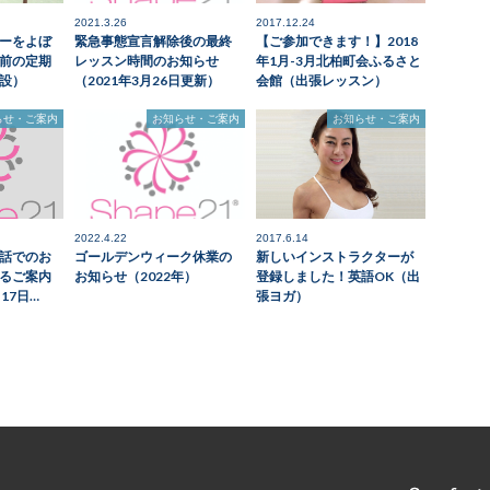
2021.3.26
2017.12.24
ーをよぼ
緊急事態宣言解除後の最終
【ご参加できます！】2018
前の定期
レッスン時間のお知らせ
年1月-3月北柏町会ふるさと
設）
（2021年3月26日更新）
会館（出張レッスン）
らせ・ご案内
お知らせ・ご案内
お知らせ・ご案内
2022.4.22
2017.6.14
話でのお
ゴールデンウィーク休業の
新しいインストラクターが
るご案内
お知らせ（2022年）
登録しました！英語OK（出
月17日…
張ヨガ）