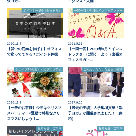
張ヨガ…
・ダンス・太極…
ポイント体操®（動画あり）
一問一答＊今月のインストラクター
2020.11.4
2021.5.31
【背中の筋肉を伸ばす】オフィス
【一問一答】2021年5月＊インス
で座ってできる＊ポイント体操
トラクターに聞く！よう（出張オ
フィスヨガ・…
シェイプ21のおすすめプログラム
ご利用いただいた過去の実績
2019.11.8
2017.9.26
【一般のお客様】今年はクリスマ
【過去の実績】大学地域貢献「親
スパーティー×運動で特別なクリ
子ヨガ」が開催されました！（南
スマスにしよう！…
柏）
お知らせ・ご案内
お知らせ・ご案内