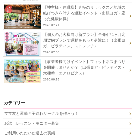
【神主様・住職様】究極のリラックスと地域の
結びつきを叶える運動イベント（出張ヨガ・座
った健康体操）
2026.07.21
【個人のお客様向け新プラン】全4回＊1ヶ月定
期契約プランで運動をもっと身近に！（出張ヨ
ガ、ピラティス、ストレッチ）
2026.07.06
【事業者様向けイベント】フィットネスまつり
を開催しませんか？（出張ヨガ・ピラティス・
太極拳・エアロビクス）
2026.06.19
カテゴリー
ママ友と運動＊子連れサークルを作ろう！
お試しレッスン・モニター募集
ご利用いただいた過去の実績