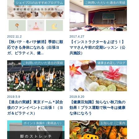
シェイプ21のおすすめプログラム
ご利用いただいた過去の実績
2022.11.2
2017.4.27
【秋バテ・冬バテ解消】季節に順
【インストラクターをよぼう！】
応できる身体になれる（出張ヨ
ママさん午前の定期レッスン（公
ガ、ピラティス、健…
共施設）
ご利用いただいた過去の実績
健康まめ足しブログ
2019.5.9
2019.9.20
【過去の実績】東京ドーム＊試合
【健康豆知識】知らない秋刀魚の
後のファンイベントに出張！（ヨ
効果！プラス運動で秋〜冬は健康
ガ＆ピラティス）
な体になろう
ポイント体操®（動画あり）
お知らせ・ご案内