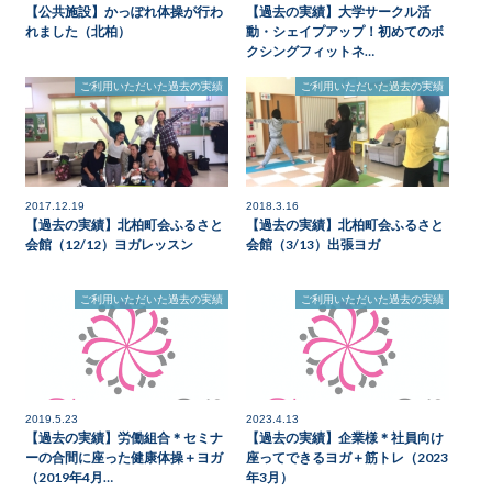
【公共施設】かっぽれ体操が行わ
【過去の実績】大学サークル活
れました（北柏）
動・シェイプアップ！初めてのボ
クシングフィットネ…
ご利用いただいた過去の実績
ご利用いただいた過去の実績
2017.12.19
2018.3.16
【過去の実績】北柏町会ふるさと
【過去の実績】北柏町会ふるさと
会館（12/12）ヨガレッスン
会館（3/13）出張ヨガ
ご利用いただいた過去の実績
ご利用いただいた過去の実績
2019.5.23
2023.4.13
【過去の実績】労働組合＊セミナ
【過去の実績】企業様＊社員向け
ーの合間に座った健康体操＋ヨガ
座ってできるヨガ＋筋トレ（2023
（2019年4月…
年3月）