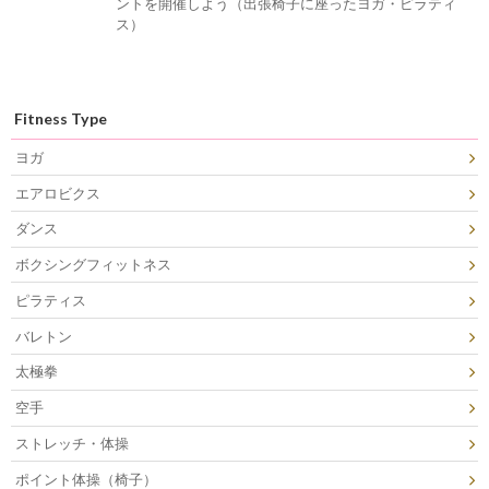
ントを開催しよう（出張椅子に座ったヨガ・ピラティ
ス）
Fitness Type
ヨガ
エアロビクス
ダンス
ボクシングフィットネス
ピラティス
バレトン
太極拳
空手
ストレッチ・体操
ポイント体操（椅子）