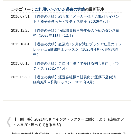
カテゴリー：
ご利用いただいた過去の実績
の最新記事
2026.07.31
【過去の実績】総合化学メーカー様＊労働組合イベン
ト＊椅子を使ったピラティス講座（2026年7月）
2025.12.25
【過去の実績】病院職員様＊忘年会のためのダンス練
習（2025年11月・12月）
2025.10.01
【過去の実績】企業様1ヶ月お試しプラン＊社員のリフ
レッシュ&健康向上レッスン（2025年4月〜現在継続
中）
2025.08.18
【過去の実績】ご自宅＊親子で受ける初心者向けピラ
ティス（2025年4月）
2025.05.20
【過去の実績】運送会社様＊社員向け運動不足解消・
腰痛緩和&予防レッスン（2025年4月）
【一問一答】2021年5月＊インストラクターに聞く！よう（出張オフ
ィスヨガ・座ってできるヨガ）