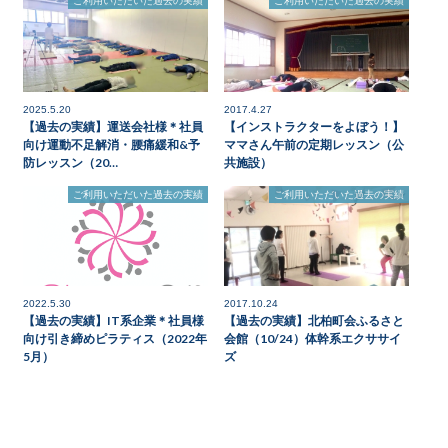
ご利用いただいた過去の実績
ご利用いただいた過去の実績
2025.5.20
2017.4.27
【過去の実績】運送会社様＊社員
【インストラクターをよぼう！】
向け運動不足解消・腰痛緩和&予
ママさん午前の定期レッスン（公
防レッスン（20…
共施設）
ご利用いただいた過去の実績
ご利用いただいた過去の実績
2022.5.30
2017.10.24
【過去の実績】IT系企業＊社員様
【過去の実績】北柏町会ふるさと
向け引き締めピラティス（2022年
会館（10/24）体幹系エクササイ
5月）
ズ