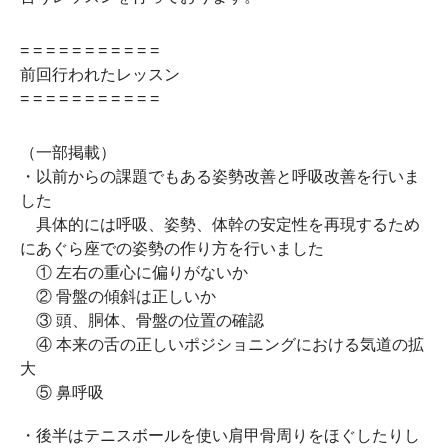
= = = = = = = = = = =
前回行われたレッスン
= = = = = = = = = = =
（一部掲載）
・以前からの課題でもある姿勢改善と呼吸改善を行いま
した
具体的には
呼吸、姿勢、体幹の安定性を再現するため
にあぐら座での姿勢の作り方を行いました
① 左右の重心に偏りがないか
② 骨盤の傾斜は正しいか
③ 頭、胴体、骨盤の位置の確認
④ 本来の舌の正しいポジショニングにおける気道の拡
大
⑤ 鼻呼吸
・後半はテニスボールを使い肩甲骨周りをほぐしたりし