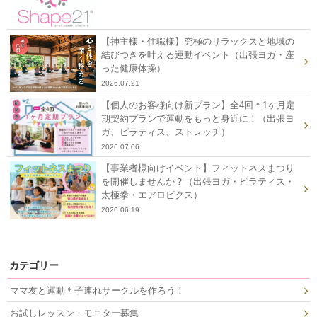
【神主様・住職様】究極のリラックスと地域の
結びつきを叶える運動イベント（出張ヨガ・座
った健康体操）
2026.07.21
【個人のお客様向け新プラン】全4回＊1ヶ月定
期契約プランで運動をもっと身近に！（出張ヨ
ガ、ピラティス、ストレッチ）
2026.07.06
【事業者様向けイベント】フィットネスまつり
を開催しませんか？（出張ヨガ・ピラティス・
太極拳・エアロビクス）
2026.06.19
カテゴリー
ママ友と運動＊子連れサークルを作ろう！
お試しレッスン・モニター募集