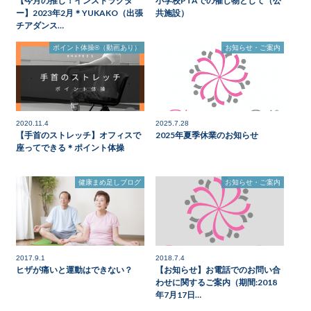
【今月の推し！インストラクタ
小学校PTAでの催し物として（公
ー】2023年2月＊YUKAKO（出張
共施設）
チアダンス…
ポイント体操®（動画あり）
お知らせ・ご案内
2020.11.4
2025.7.28
【手首のストレッチ】オフィスで
2025年夏季休業のお知らせ
座ってできる＊ポイント体操
健康まめ足しブログ
お知らせ・ご案内
2017.9.1
2018.7.4
ヒザが痛いと運動はできない？
【お知らせ】お電話でのお問い合
わせに関するご案内（期間:2018
年7月17日…