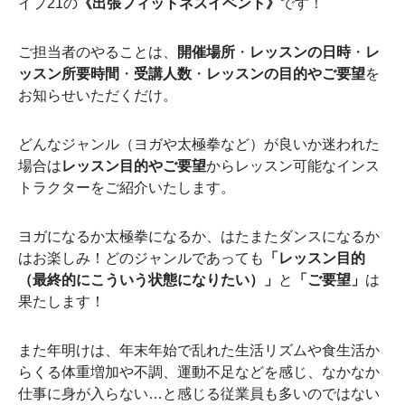
イプ21の
《出張フィットネスイベント》
です！
ご担当者のやることは、
開催場所
・
レッスンの日時
・
レ
ッスン所要時間
・
受講人数
・
レッスンの目的やご要望
を
お知らせいただくだけ。
どんなジャンル（ヨガや太極拳など）が良いか迷われた
場合は
レッスン目的やご要望
からレッスン可能なインス
トラクターをご紹介いたします。
ヨガになるか太極拳になるか、はたまたダンスになるか
はお楽しみ！どのジャンルであっても
「レッスン目的
（最終的にこういう状態になりたい）」
と
「ご要望」
は
果たします！
また年明けは、年末年始で乱れた生活リズムや食生活か
らくる体重増加や不調、運動不足などを感じ、なかなか
仕事に身が入らない…と感じる従業員も多いのではない