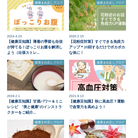
健康まめ足しブログ
健康まめ足しブログ
2024.4.23
2020.2.15
【健康豆知識】薄着の季節も自信
【花粉症対策】すぐできる免疫力
が持てる！ぽっこりお腹を解消し
アップ＊20回するだけでポカポカ
よう（出張ストレ…
な体に！
健康まめ足しブログ
健康まめ足しブログ
2019.2.1
2021.9.13
【健康豆知識】甘酒パワー＆ミニ
【健康豆知識】秋に高血圧？運動
レシピ “美と健康”のインストラ
で血管力を高めよう！
クターをご紹介…
健康まめ足しブログ
健康まめ足しブログ