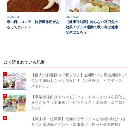
2018.2.3
2019.9.20
寒い日にココア！抗肥満作用があ
【健康豆知識】知らない秋刀魚の
るってホント？
効果！プラス運動で秋〜冬は健康
な体になろう
よく読まれている記事
【個人のお客様向け新プラン】全4回＊1ヶ月定期契約プ
ランで運動をもっと身近に！（出張ヨガ、ピラティス、
ストレッチ）
【事業者様向けイベント】フィットネスまつりを開催し
ませんか？（出張ヨガ・ピラティス・太極拳・エアロビ
クス）
【神主様・住職様】究極のリラックスと地域の結びつき
を叶える運動イベント（出張ヨガ・座った健康体操）