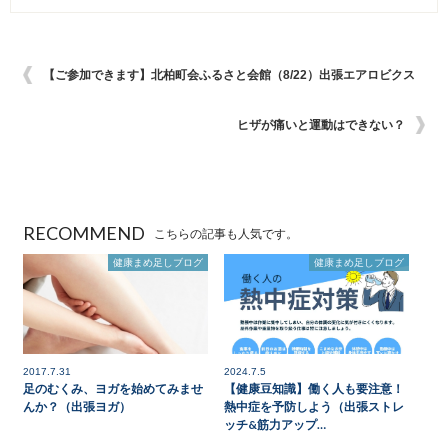
【ご参加できます】北柏町会ふるさと会館（8/22）出張エアロビクス
ヒザが痛いと運動はできない？
RECOMMEND
こちらの記事も人気です。
健康まめ足しブログ
健康まめ足しブログ
2017.7.31
2024.7.5
足のむくみ、ヨガを始めてみませ
【健康豆知識】働く人も要注意！
んか？（出張ヨガ）
熱中症を予防しよう（出張ストレ
ッチ&筋力アップ…