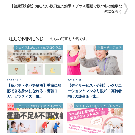
【健康豆知識】知らない秋刀魚の効果！プラス運動で秋〜冬は健康な
体になろう
RECOMMEND
こちらの記事も人気です。
シェイプ21のおすすめプログラム
お知らせ・ご案内
2022.11.2
2018.6.11
【秋バテ・冬バテ解消】季節に順
【デイサービス・介護】レクリエ
応できる身体になれる（出張ヨ
ーション＊マンネリ脱却！高齢者
ガ、ピラティス、健…
向けの護身術（出…
シェイプ21のおすすめプログラム
シェイプ21のおすすめプログラム