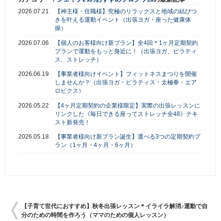
2026.07.21
【神主様・住職様】究極のリラックスと地域の結びつ
きを叶える運動イベント（出張ヨガ・座った健康体
操）
2026.07.06
【個人のお客様向け新プラン】全4回＊1ヶ月定期契約
プランで運動をもっと身近に！（出張ヨガ、ピラティ
ス、ストレッチ）
2026.06.19
【事業者様向けイベント】フィットネスまつりを開催
しませんか？（出張ヨガ・ピラティス・太極拳・エア
ロビクス）
2026.05.22
【4ヶ月定期契約の企業様限定】実際の出張レッスンに
リンクした《毎日できる座ってストレッチ全48》テキ
スト新発売！
2026.05.18
【事業者様向け新プラン誕生】選べる3つの定期契約プ
ラン（1ヶ月・4ヶ月・6ヶ月）
【子育て世代におすすめ】秋冬出張レッスン＊イライラ解消♪運動で自
分のための時間を作ろう（ママのための個人レッスン）