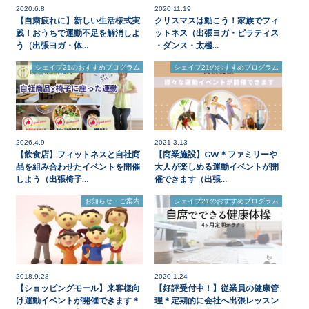
2020.6.8
2020.11.19
【自粛疲れに】新しい生活様式実
クリスマスは動こう！家族でフィ
践！おうちで運動不足を解消しよ
ットネス（出張ヨガ・ピラティス
う（出張ヨガ・体…
・ダンス・太極…
シェイプ21のおすすめプログラム
シェイプ21のおすすめプログラム
2026.4.9
2021.3.13
【飲食店】フィットネスと自社商
【商業施設】GW＊ファミリーや
品を組み合わせたイベントを開催
大人が楽しめる運動イベントが開
しよう（出張椅子…
催できます（出張…
お知らせ・ご案内
シェイプ21のおすすめプログラム
2018.9.28
2020.1.24
【ショッピングモール】来客様向
【好評受付中！】従業員の健康管
け運動イベントが開催できます＊
理＊定期的に会社へ出張レッスン