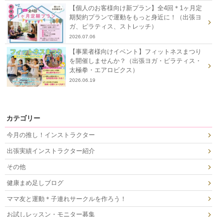
【個人のお客様向け新プラン】全4回＊1ヶ月定
期契約プランで運動をもっと身近に！（出張ヨ
ガ、ピラティス、ストレッチ）
2026.07.06
【事業者様向けイベント】フィットネスまつり
を開催しませんか？（出張ヨガ・ピラティス・
太極拳・エアロビクス）
2026.06.19
カテゴリー
今月の推し！インストラクター
出張実績インストラクター紹介
その他
健康まめ足しブログ
ママ友と運動＊子連れサークルを作ろう！
お試しレッスン・モニター募集