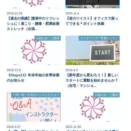
2019.12.26
2020.11.4
【過去の実績】講演中のリフレッ
【首のツイスト】オフィスで座っ
シュに！肩こり・腰痛・肥満改善
てできる＊ポイント体操
ストレッチ（出張…
お知らせ・ご案内
カスタマイズ＊専属レッスン
2019.12.6
2019.4.5
《Shape21》年末年始の冬季休業
【新年度から変わろう！】新しい
のお知らせ
スタートに運動を始めませんか？
（自宅・マンショ…
一問一答＊今月のインストラクター
お知らせ・ご案内
2020.3.27
2021.11.30