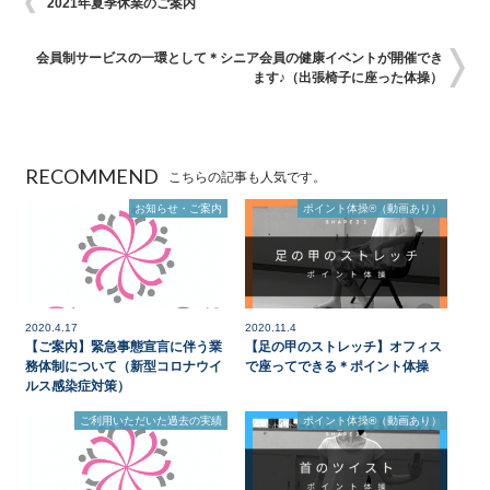
2021年夏季休業のご案内
会員制サービスの一環として＊シニア会員の健康イベントが開催でき
ます♪（出張椅子に座った体操）
RECOMMEND
こちらの記事も人気です。
お知らせ・ご案内
ポイント体操®（動画あり）
2020.4.17
2020.11.4
【ご案内】緊急事態宣言に伴う業
【足の甲のストレッチ】オフィス
務体制について（新型コロナウイ
で座ってできる＊ポイント体操
ルス感染症対策）
ご利用いただいた過去の実績
ポイント体操®（動画あり）