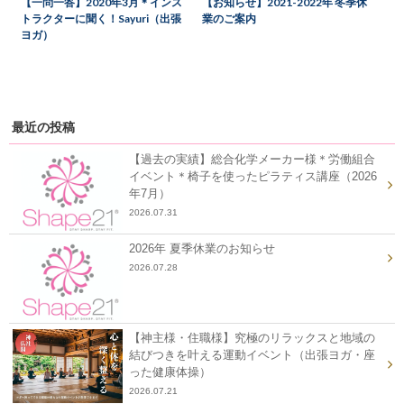
【一問一答】2020年3月＊インス
【お知らせ】2021-2022年 冬季休
トラクターに聞く！Sayuri（出張
業のご案内
ヨガ）
最近の投稿
【過去の実績】総合化学メーカー様＊労働組合
イベント＊椅子を使ったピラティス講座（2026
年7月）
2026.07.31
2026年 夏季休業のお知らせ
2026.07.28
【神主様・住職様】究極のリラックスと地域の
結びつきを叶える運動イベント（出張ヨガ・座
った健康体操）
2026.07.21