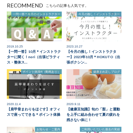
RECOMMEND
こちらの記事も人気です。
一問一答＊今月のインストラクター
今月の推し！インストラクター
2019.10.25
2023.10.27
【一問一答】10月＊インストラク
【今月の推し！インストラクタ
ターに聞く！nori（出張ピラティ
ー】2023年10月＊HOKUTO（出
ス・整体ス…
張ボクシン…
ポイント体操®（動画あり）
健康まめ足しブログ
2020.11.4
2020.9.11
【肩甲骨まわりをほぐす】オフィ
【健康豆知識】旬の「梨」と運動
スで座ってできる＊ポイント体操
を上手に組み合わせて夏の疲れを
残さない体に！
お知らせ・ご案内
ご利用いただいた過去の実績