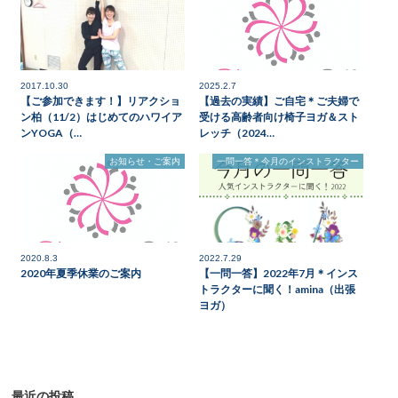
2017.10.30
2025.2.7
【ご参加できます！】リアクショ
【過去の実績】ご自宅＊ご夫婦で
ン柏（11/2）はじめてのハワイア
受ける高齢者向け椅子ヨガ＆スト
ンYOGA（…
レッチ（2024…
お知らせ・ご案内
一問一答＊今月のインストラクター
2020.8.3
2022.7.29
2020年夏季休業のご案内
【一問一答】2022年7月＊インス
トラクターに聞く！amina（出張
ヨガ）
最近の投稿