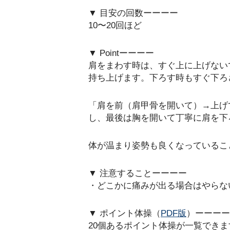
▼ 目安の回数ーーーー
10〜20回ほど
▼ Pointーーーー
肩をまわす時は、すぐ上に上げない
持ち上げます。下ろす時もすぐ下ろ
「肩を前（肩甲骨を開いて）→上げ
し、最後は胸を開いて丁寧に肩を下
体が温まり姿勢も良くなっているこ
▼ 注意することーーーー
・どこかに痛みが出る場合はやらな
▼ ポイント体操（
PDF版
）ーーーー
20個あるポイント体操が一覧できま