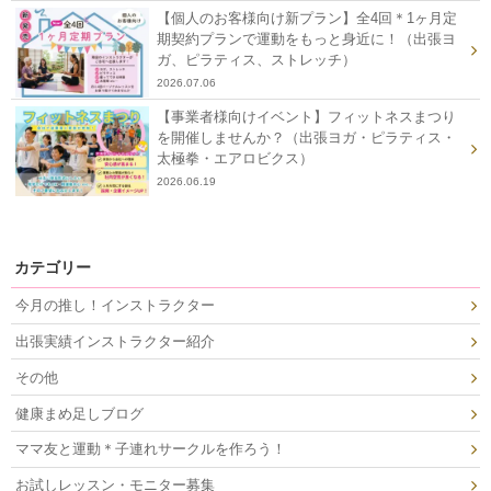
【個人のお客様向け新プラン】全4回＊1ヶ月定
期契約プランで運動をもっと身近に！（出張ヨ
ガ、ピラティス、ストレッチ）
2026.07.06
【事業者様向けイベント】フィットネスまつり
を開催しませんか？（出張ヨガ・ピラティス・
太極拳・エアロビクス）
2026.06.19
カテゴリー
今月の推し！インストラクター
出張実績インストラクター紹介
その他
健康まめ足しブログ
ママ友と運動＊子連れサークルを作ろう！
お試しレッスン・モニター募集